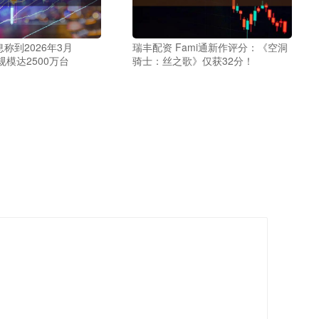
称到2026年3月
瑞丰配资 Fami通新作评分：《空洞
产规模达2500万台
骑士：丝之歌》仅获32分！