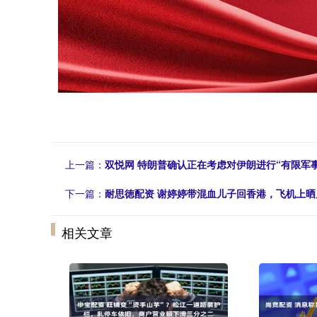
上一篇：
双悦网 特朗普确认正在考虑对伊朗进行“有限军
下一篇：
耐思徳配资 谢婷婷带混血儿子回香港，飞机上
相关文章