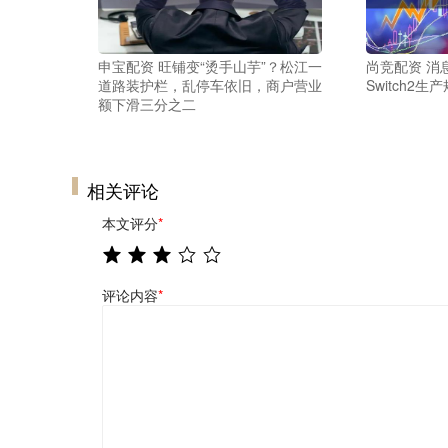
申宝配资 旺铺变“烫手山芋”？松江一
尚竞配资 消息
道路装护栏，乱停车依旧，商户营业
Switch2生
额下滑三分之二
相关评论
本文评分
*
评论内容
*