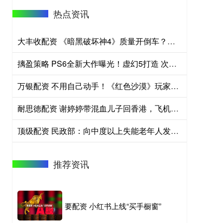
热点资讯
大丰收配资 《暗黑破坏神4》质量开倒车？新赛季缺乏创新内容
摛盈策略 PS6全新大作曝光！虚幻5打造 次世代品质
万银配资 不用自己动手！《红色沙漠》玩家可派遣NPC完成任务
耐思徳配资 谢婷婷带混血儿子回香港，飞机上晒儿子正脸照，长相俊俏像极父亲
顶级配资 民政部：向中度以上失能老年人发放养老服务消费补贴，受益老年人达89.2万人
推荐资讯
要配资 小红书上线“买手橱窗”