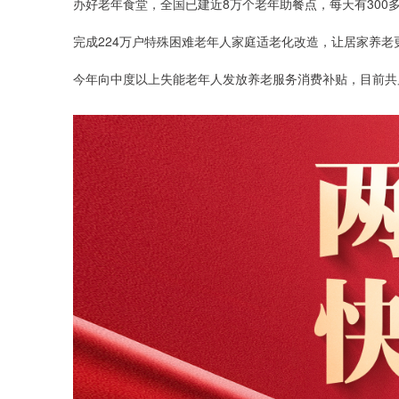
办好老年食堂，全国已建近8万个老年助餐点，每天有300
完成224万户特殊困难老年人家庭适老化改造，让居家养老
今年向中度以上失能老年人发放养老服务消费补贴，目前共累计