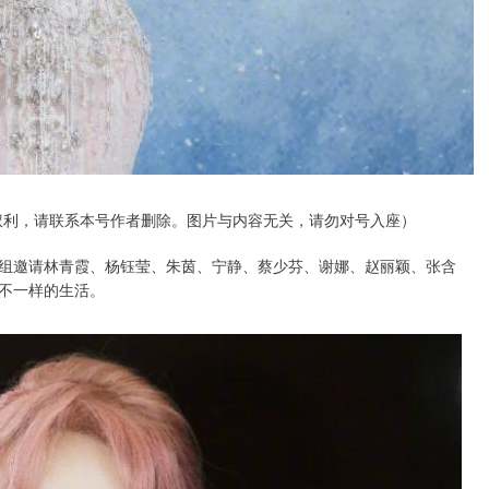
权利，请联系本号作者删除。图片与内容无关，请勿对号入座）
组邀请林青霞、杨钰莹、朱茵、宁静、蔡少芬、谢娜、赵丽颖、张含
不一样的生活。