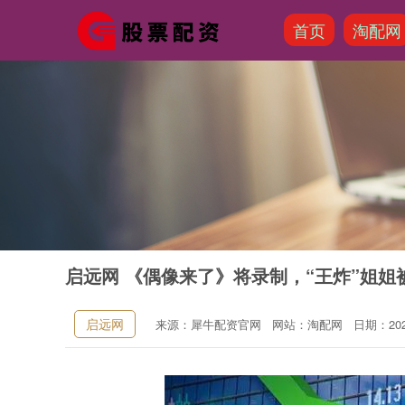
首页
淘配网
启远网 《偶像来了》将录制，“王炸”姐姐
启远网
来源：犀牛配资官网
网站：淘配网
日期：2025