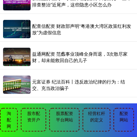
排查整治”近尾声，这些隐患小区怎么办
配查信配资 财政部声明“粤港澳大湾区政策红利发
放”为虚假信息
益通网配资 范蠡事业顶峰全身而退，3次散尽家
财，却未能救回自己的儿子
元富证券 纪法百科丨违反政治纪律的行为：结
交、充当政治骗子
淘
股市配
股票配资
经营杠杆
配资
配
资开户
平台网站
的定义
网站
网