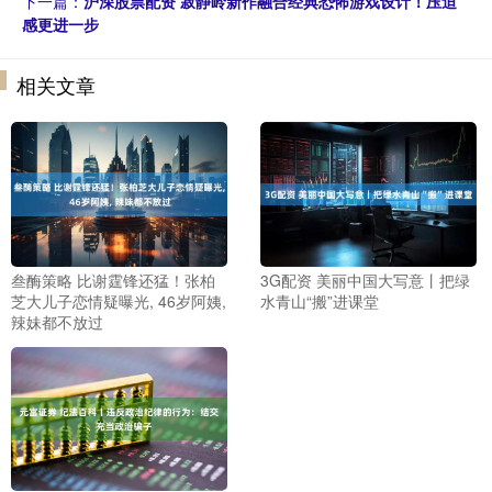
下一篇：
沪深股票配资 寂静岭新作融合经典恐怖游戏设计！压迫
感更进一步
相关文章
叁酶策略 比谢霆锋还猛！张柏
3G配资 美丽中国大写意丨把绿
芝大儿子恋情疑曝光, 46岁阿姨,
水青山“搬”进课堂
辣妹都不放过