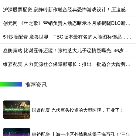
沪深股票配资 寂静岭新作融合经典恐怖游戏设计！压迫感更进一步
创元网 《丝之歌》营销负责人动态暗示本月或揭晓DLC新情报
51炒股配资 魔兽世界：TBC版本最有名的人脸图标饰品，你最爱使用哪一款？
叁酶策略 比谢霆锋还猛！张柏芝大儿子恋情疑曝光, 46岁阿姨, 辣妹都不放过
维嘉配资 人力资源社会保障部部长：推出一批适合大龄劳动者的技能培训项目
推荐资讯
国督配资 光伏巨头投资的大型医院，开业了！
驷裕配资 上海一小区外墙脱落得千疮百孔！“三年