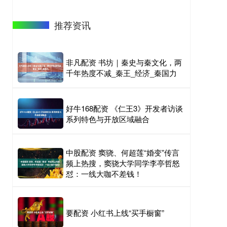
推荐资讯
非凡配资 书坊｜秦史与秦文化，两
千年热度不减_秦王_经济_秦国力
好牛168配资 《仁王3》开发者访谈
系列特色与开放区域融合
中股配资 窦骁、何超莲“婚变”传言
频上热搜，窦骁大学同学李亭哲怒
怼：一线大咖不差钱！
要配资 小红书上线“买手橱窗”