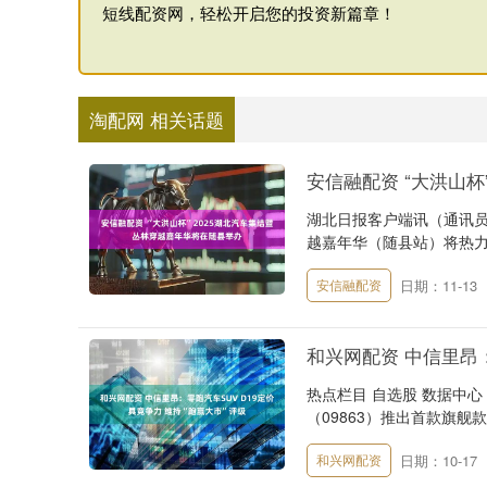
短线配资网，轻松开启您的投资新篇章！
淘配网 相关话题
安信融配资 “大洪山
湖北日报客户端讯（通讯员 
越嘉年华（随县站）将热力开启
日期：11-13
安信融配资
和兴网配资 中信里昂：
热点栏目 自选股 数据中心
（09863）推出首款旗舰款全
日期：10-17
和兴网配资