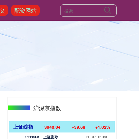
义
配资网站
沪深京指数
上证综指
3940.04
+39.68
+1.02%