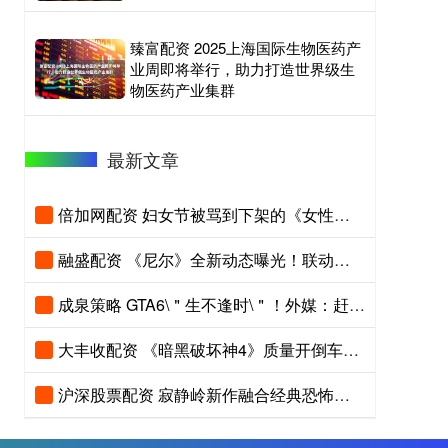
臻富配资 2025上海国际生物医药产
业周即将举行，助力打造世界级生
物医药产业集群
最新文章
倍加网配资 妇女节被骂到下架的《女性模拟器》Steam正式过审
融盛配资 《尼尔》全新动态曝光！联动国产大作 绝美容颜好心动
成泉策略 GTA6\＂生不逢时\＂！外媒：赶上了最坏最糟的时候发布
大丰收配资 《暗黑破坏神4》质量开倒车？新赛季缺乏创新内容
沪深股票配资 寂静岭新作融合经典恐怖游戏设计！压迫感更进一步