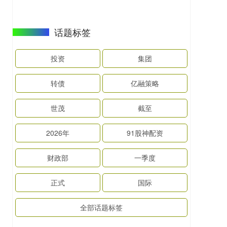
话题标签
投资
集团
转债
亿融策略
世茂
截至
2026年
91股神配资
财政部
一季度
正式
国际
全部话题标签