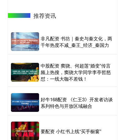
推荐资讯
非凡配资 书坊｜秦史与秦文化，两
千年热度不减_秦王_经济_秦国力
中股配资 窦骁、何超莲“婚变”传言
频上热搜，窦骁大学同学李亭哲怒
怼：一线大咖不差钱！
好牛168配资 《仁王3》开发者访谈
系列特色与开放区域融合
要配资 小红书上线“买手橱窗”