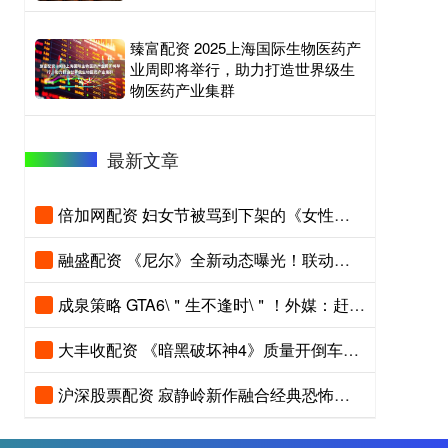
臻富配资 2025上海国际生物医药产
业周即将举行，助力打造世界级生
物医药产业集群
最新文章
倍加网配资 妇女节被骂到下架的《女性模拟器》Steam正式过审
融盛配资 《尼尔》全新动态曝光！联动国产大作 绝美容颜好心动
成泉策略 GTA6\＂生不逢时\＂！外媒：赶上了最坏最糟的时候发布
大丰收配资 《暗黑破坏神4》质量开倒车？新赛季缺乏创新内容
沪深股票配资 寂静岭新作融合经典恐怖游戏设计！压迫感更进一步