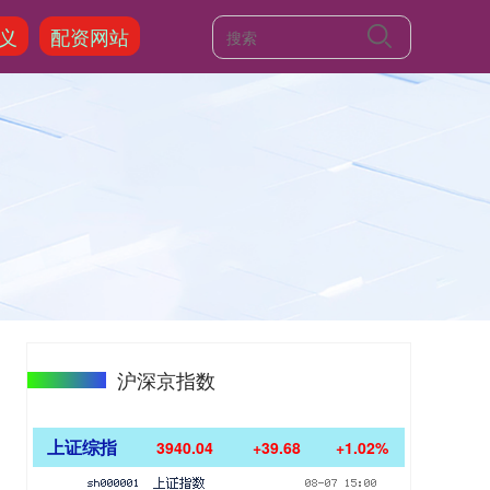
义
配资网站
沪深京指数
上证综指
3940.04
+39.68
+1.02%